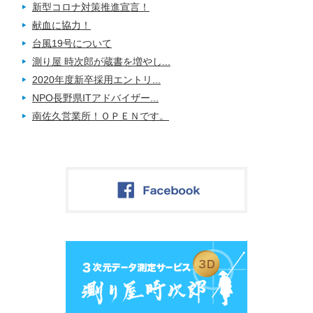
新型コロナ対策推進宣言！
献血に協力！
台風19号について
測り屋 時次郎が蔵書を増やし...
2020年度新卒採用エントリ...
NPO長野県ITアドバイザー...
南佐久営業所！ＯＰＥＮです。